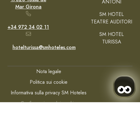
ANTONI
Mar Girona
SM HOTEL
TEATRE AUDITORI
+34 972 34 02 11
SM HOTEL
TURISSA
hotelturissa@smhoteles.com
Nota legale
Politica sui cookie
Informativa sulla privacy SM Hoteles
Configurazione dei cookie
Accedi/Registrati
Quando
La mia prenotazione
Chi
La mia prenotazione
Camera 1
Sviluppato da
Mirai