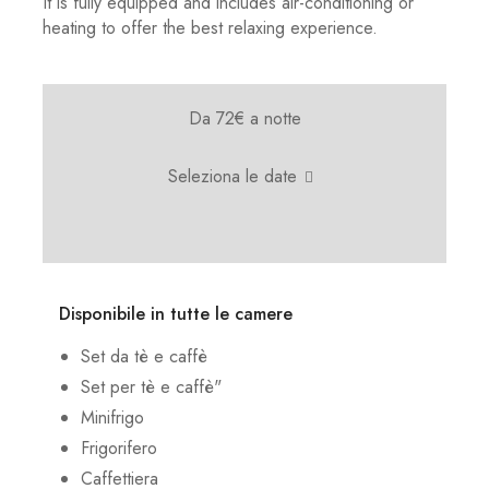
It is fully equipped and includes air-conditioning or
heating to offer the best relaxing experience.
Da 72€
a notte
Seleziona le date
Disponibile in tutte le camere
Set da tè e caffè
Set per tè e caffè"
Minifrigo
Frigorifero
Caffettiera