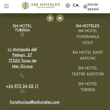
Iniciar
CA
sessió
SM HOTEL
SM HOTELES
TURISSA
SM HOTEL
FONTANALS
GOLF
c/ Avinguda del
SM HOTEL SANT
Pelegri, 27
ANTONI
17320 Tossa de
Mar Girona
SM HOTEL
TEATRE AUDITORI
SM HOTEL
+34 972 34 02 11
TURISSA
hotelturissa@smhoteles.com